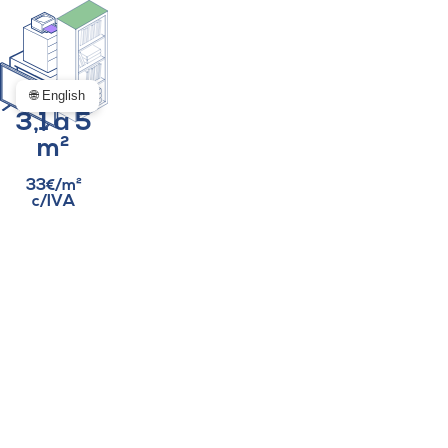
🌐 English
3,1 a 5
m²
33€/m²
c/IVA