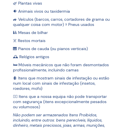
🌿 Plantas vivas
🐠 Animais vivos ou taxidermia
🚙 Veículos (barcos, carros, cortadores de grama ou
qualquer coisa com motor) ☓ Pneus usados
🎱 Mesas de bilhar
☠️ Restos mortais
🎹 Pianos de cauda (ou pianos verticais)
🕰 Relógios antigos
🛏 Móveis mecânicos que não foram desmontados
profissionalmente, incluindo camas
🐜 Itens que mostram sinais de infestação ou estão
num local com sinais de infestação (insetos,
roedores, mofo)
🏋️‍♀️ Itens que a nossa equipa não pode transportar
com segurança (itens excepcionalmente pesados
ou volumosos)
Não podem ser armazenados Itens Proibidos,
incluindo, entre outros: bens perecíveis, líquidos,
dinheiro, metais preciosos, joias, armas, munições,