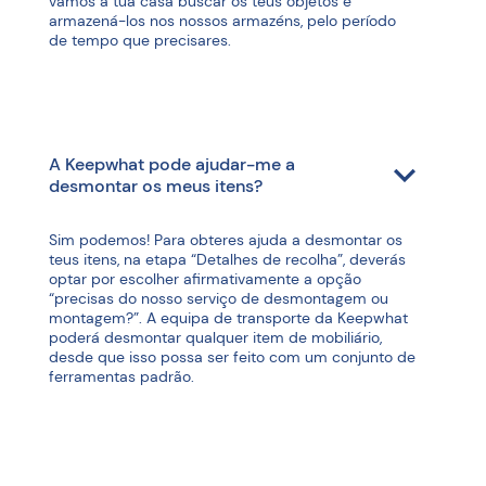
vamos a tua casa buscar os teus objetos e
armazená-los nos nossos armazéns, pelo período
de tempo que precisares.
A Keepwhat pode ajudar-me a
desmontar os meus itens?
Sim podemos! Para obteres ajuda a desmontar os
teus itens, na etapa “Detalhes de recolha”, deverás
optar por escolher afirmativamente a opção
“precisas do nosso serviço de desmontagem ou
montagem?”. A equipa de transporte da Keepwhat
poderá desmontar qualquer item de mobiliário,
desde que isso possa ser feito com um conjunto de
ferramentas padrão.